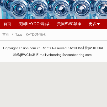
首页
美国KAYDON轴承
美国BWC轴承
更多

首页
Tags：KAYDON轴承
Copyright ansion.com.cn Rights Reserved.KAYDON轴承|ASKUBAL
轴承|BWC轴承.E-mail:vsbearing@visonbearing.com